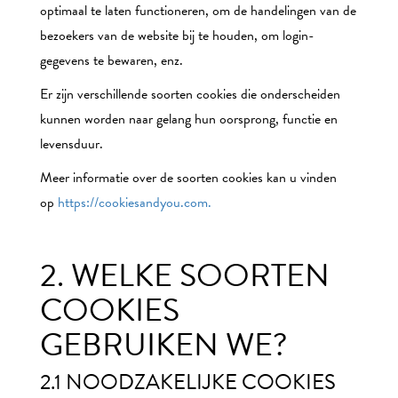
optimaal te laten functioneren, om de handelingen van de
bezoekers van de website bij te houden, om login-
gegevens te bewaren, enz.
Er zijn verschillende soorten cookies die onderscheiden
kunnen worden naar gelang hun oorsprong, functie en
levensduur.
Meer informatie over de soorten cookies kan u vinden
op
https://cookiesandyou.com.
2. WELKE SOORTEN
COOKIES
GEBRUIKEN WE?
2.1 NOODZAKELIJKE COOKIES